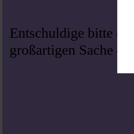
Entschuldige bitte di
großartigen Sache – s