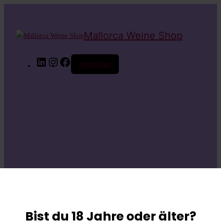
Mallorca Weine Shop
LinkedIn
Instagram
Facebook
Anmelden
Entschuldige bitte
die
Bist du 18 Jahre oder älter?