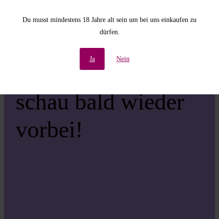
Unannehmlichkeiten!
Du musst mindestens 18 Jahre alt sein um bei uns einkaufen zu
dürfen.
Wir arbeiten an einer
Ja
Nein
großartigen Sache –
schau bald wieder
vorbei!