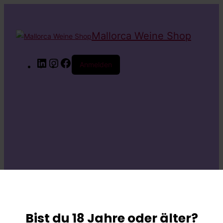
Mallorca Weine Shop
LinkedIn
Instagram
Facebook
Anmelden
Entschuldige bitte
die
Bist du 18 Jahre oder älter?