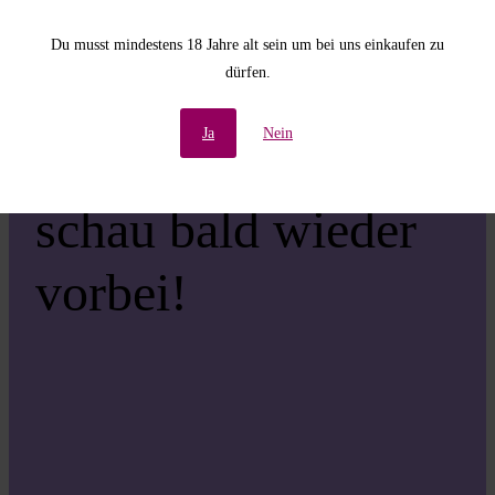
Unannehmlichkeiten!
Du musst mindestens 18 Jahre alt sein um bei uns einkaufen zu
dürfen.
Wir arbeiten an einer
Ja
Nein
großartigen Sache –
schau bald wieder
vorbei!