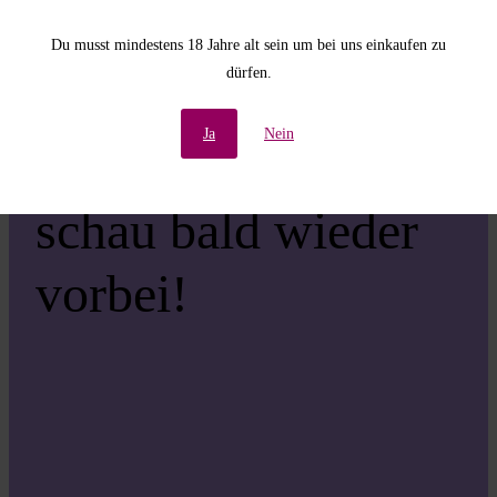
Unannehmlichkeiten!
Du musst mindestens 18 Jahre alt sein um bei uns einkaufen zu
dürfen.
Wir arbeiten an einer
Ja
Nein
großartigen Sache –
schau bald wieder
vorbei!