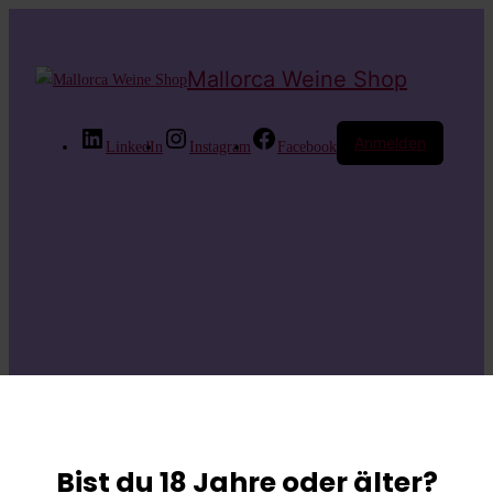
Mallorca Weine Shop
Anmelden
LinkedIn
Instagram
Facebook
Entschuldige bitte
die
Bist du 18 Jahre oder älter?