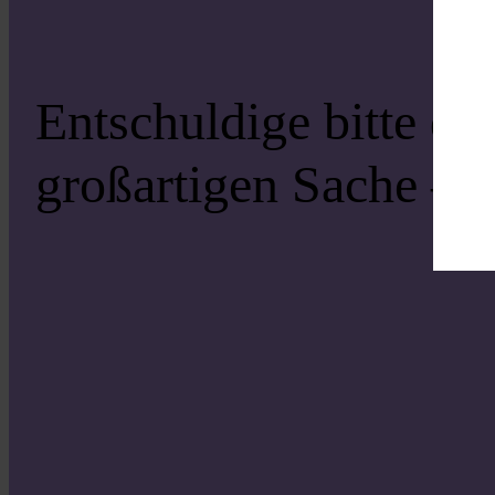
Entschuldige bitte di
großartigen Sache – s