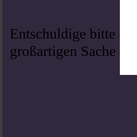
Entschuldige bitte di
großartigen Sache – s