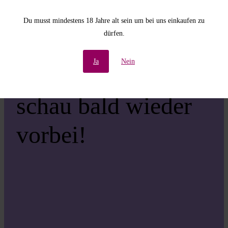
Unannehmlichkeiten!
Du musst mindestens 18 Jahre alt sein um bei uns einkaufen zu
dürfen.
Wir arbeiten an einer
Ja
Nein
großartigen Sache –
schau bald wieder
vorbei!