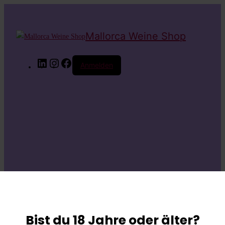
Mallorca Weine Shop
LinkedIn
Instagram
Facebook
Anmelden
Entschuldige bitte
die
Bist du 18 Jahre oder älter?