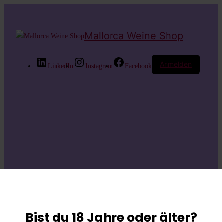
Mallorca Weine Shop
Anmelden
LinkedIn
Instagram
Facebook
Entschuldige bitte
die
Bist du 18 Jahre oder älter?