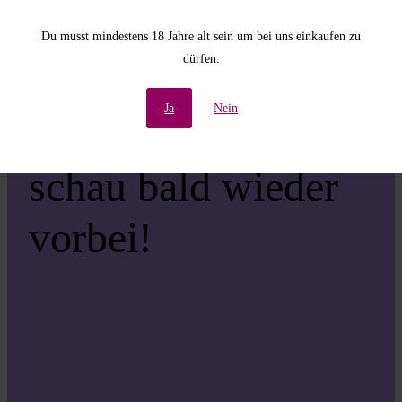
Unannehmlichkeiten!
Du musst mindestens 18 Jahre alt sein um bei uns einkaufen zu
dürfen.
Wir arbeiten an einer
Ja
Nein
großartigen Sache –
schau bald wieder
vorbei!