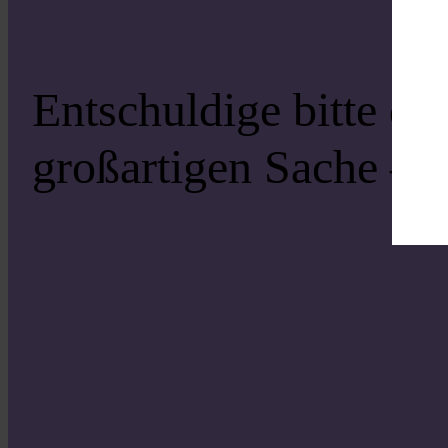
Entschuldige bitte di
großartigen Sache – s