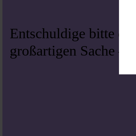
Entschuldige bitte di
großartigen Sache – s