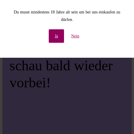
Unannehmlichkeiten!
Du musst mindestens 18 Jahre alt sein um bei uns einkaufen zu
dürfen.
Wir arbeiten an einer
Ja
Nein
großartigen Sache –
schau bald wieder
vorbei!