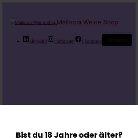
Mallorca Weine Shop
Anmelden
LinkedIn
Instagram
Facebook
Entschuldige bitte
die
Bist du 18 Jahre oder älter?