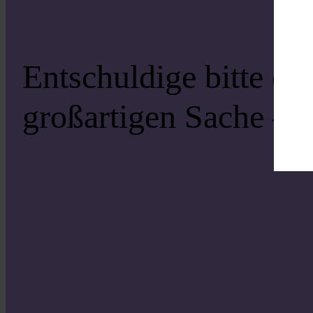
Entschuldige bitte di
großartigen Sache – s