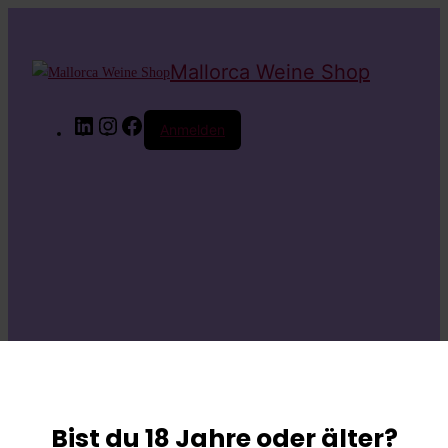
Mallorca Weine Shop
LinkedIn
Instagram
Facebook
Anmelden
Entschuldige bitte
die
Bist du 18 Jahre oder älter?