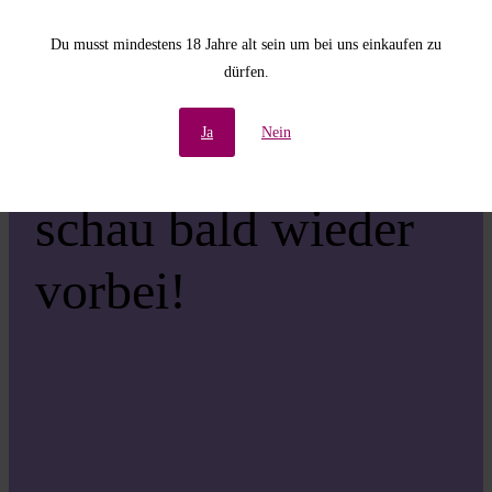
Unannehmlichkeiten!
Du musst mindestens 18 Jahre alt sein um bei uns einkaufen zu
dürfen.
Wir arbeiten an einer
Ja
Nein
großartigen Sache –
schau bald wieder
vorbei!