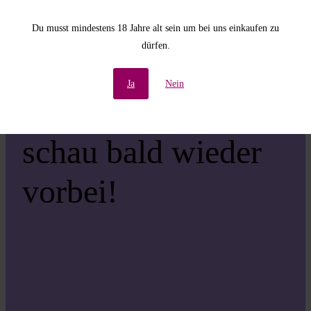
Unannehmlichkeiten!
Du musst mindestens 18 Jahre alt sein um bei uns einkaufen zu
dürfen.
Wir arbeiten an einer
Ja
Nein
großartigen Sache –
schau bald wieder
vorbei!