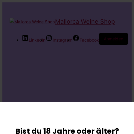
Mallorca Weine Shop
Anmelden
LinkedIn
Instagram
Facebook
Entschuldige bitte
die
Bist du 18 Jahre oder älter?