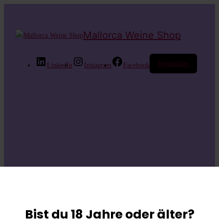
Mallorca Weine Shop
Anmelden
LinkedIn
Instagram
Facebook
Entschuldige bitte
die
Bist du 18 Jahre oder älter?