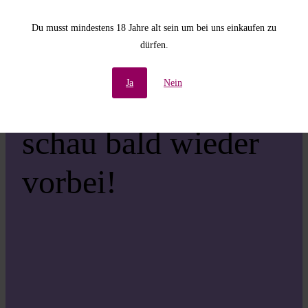
Unannehmlichkeiten!
Du musst mindestens 18 Jahre alt sein um bei uns einkaufen zu
dürfen.
Wir arbeiten an einer
Ja
Nein
großartigen Sache –
schau bald wieder
vorbei!