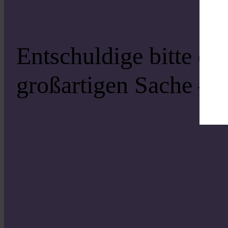
Entschuldige bitte di
großartigen Sache – s