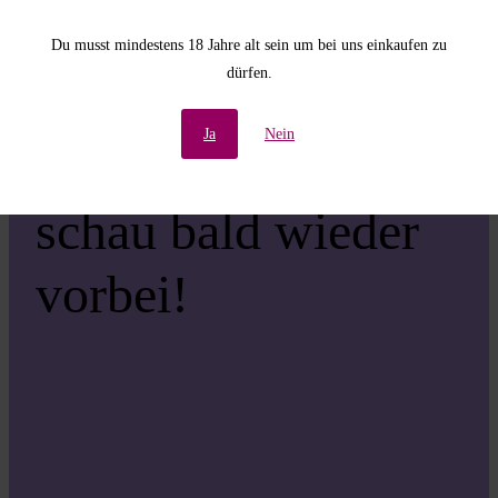
Unannehmlichkeiten!
Du musst mindestens 18 Jahre alt sein um bei uns einkaufen zu
dürfen.
Wir arbeiten an einer
Ja
Nein
großartigen Sache –
schau bald wieder
vorbei!