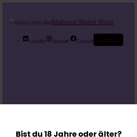
Mallorca Weine Shop
Anmelden
LinkedIn
Instagram
Facebook
Entschuldige bitte
die
Bist du 18 Jahre oder älter?