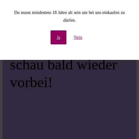
Unannehmlichkeiten!
Du musst mindestens 18 Jahre alt sein um bei uns einkaufen zu
dürfen.
Wir arbeiten an einer
Ja
Nein
großartigen Sache –
schau bald wieder
vorbei!