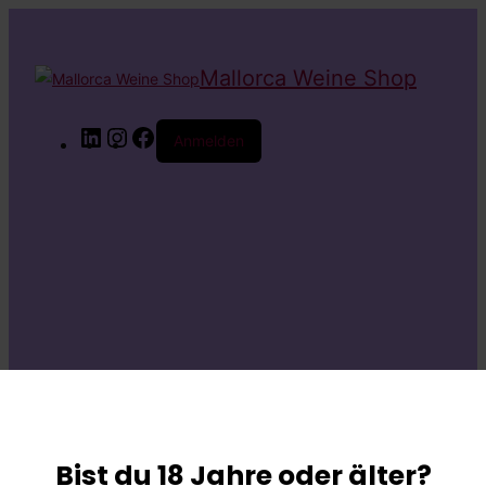
Mallorca Weine Shop
LinkedIn
Instagram
Facebook
Anmelden
Entschuldige bitte
die
Bist du 18 Jahre oder älter?