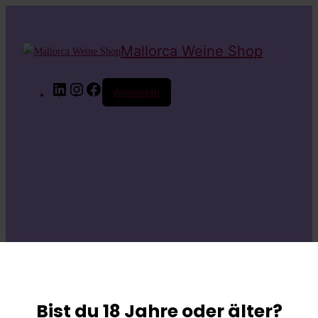
Mallorca Weine Shop
LinkedIn
Instagram
Facebook
Anmelden
Entschuldige bitte
die
Bist du 18 Jahre oder älter?