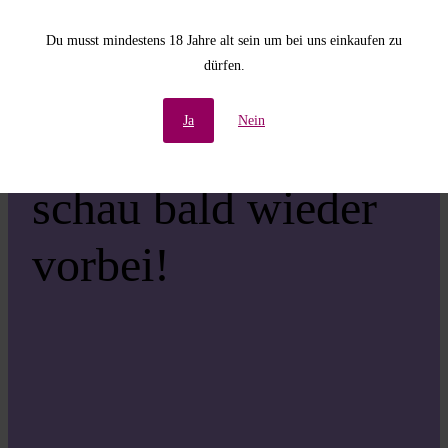
Unannehmlichkeiten!
Du musst mindestens 18 Jahre alt sein um bei uns einkaufen zu
dürfen.
Wir arbeiten an einer
Ja
Nein
großartigen Sache –
schau bald wieder
vorbei!