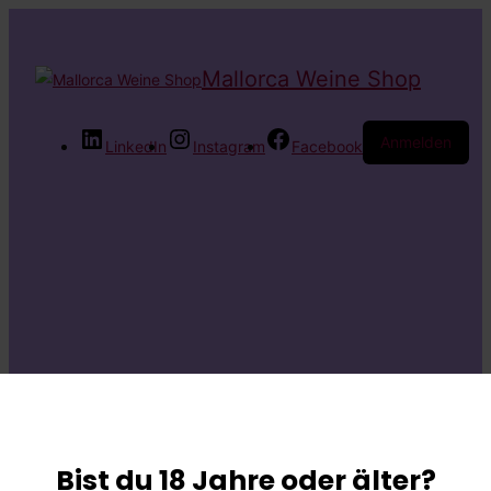
Mallorca Weine Shop
Anmelden
LinkedIn
Instagram
Facebook
Entschuldige bitte
die
Bist du 18 Jahre oder älter?