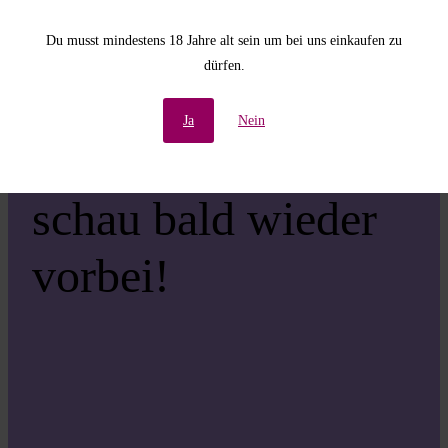
Unannehmlichkeiten!
Du musst mindestens 18 Jahre alt sein um bei uns einkaufen zu
dürfen.
Wir arbeiten an einer
Ja
Nein
großartigen Sache –
schau bald wieder
vorbei!