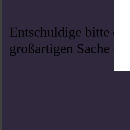
Entschuldige bitte di
großartigen Sache – s