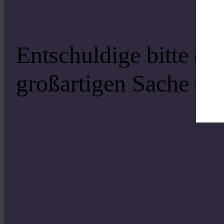
Entschuldige bitte di
großartigen Sache – s