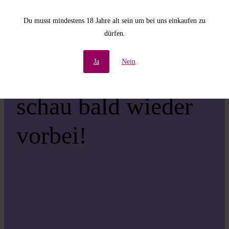
Unannehmlichkeiten!
Du musst mindestens 18 Jahre alt sein um bei uns einkaufen zu
dürfen.
Wir arbeiten an einer
Ja
Nein
großartigen Sache –
schau bald wieder
vorbei!