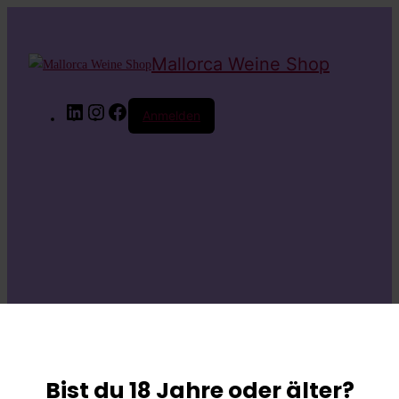
Mallorca Weine Shop
LinkedIn
Instagram
Facebook
Anmelden
Entschuldige bitte
die
Bist du 18 Jahre oder älter?