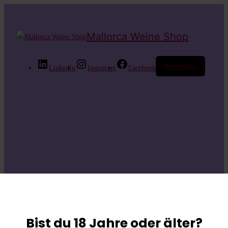
Mallorca Weine Shop
Anmelden
LinkedIn
Instagram
Facebook
Entschuldige bitte
die
Bist du 18 Jahre oder älter?