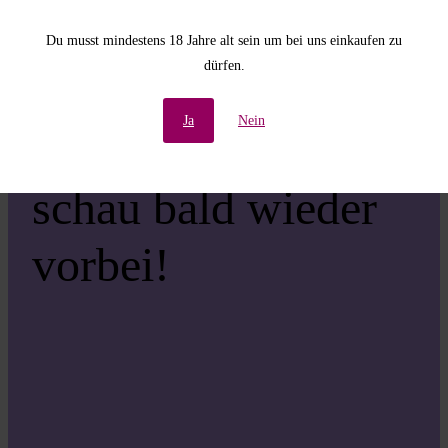
Unannehmlichkeiten!
Du musst mindestens 18 Jahre alt sein um bei uns einkaufen zu
dürfen.
Wir arbeiten an einer
Ja
Nein
großartigen Sache –
schau bald wieder
vorbei!