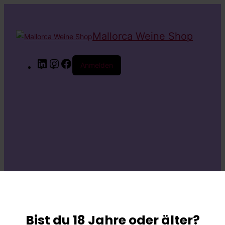
Mallorca Weine Shop
LinkedIn
Instagram
Facebook
Anmelden
Entschuldige bitte
die
Bist du 18 Jahre oder älter?