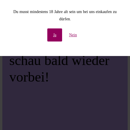
Unannehmlichkeiten!
Du musst mindestens 18 Jahre alt sein um bei uns einkaufen zu
dürfen.
Wir arbeiten an einer
Ja
Nein
großartigen Sache –
schau bald wieder
vorbei!