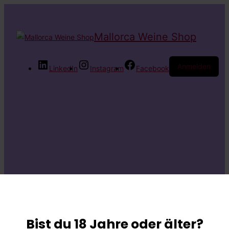
Mallorca Weine Shop
Anmelden
LinkedIn
Instagram
Facebook
Entschuldige bitte
die
Bist du 18 Jahre oder älter?