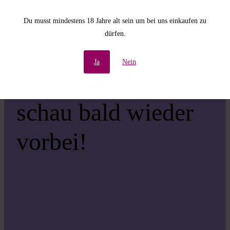
Unannehmlichkeiten!
Du musst mindestens 18 Jahre alt sein um bei uns einkaufen zu
dürfen.
Wir arbeiten an einer
Ja
Nein
großartigen Sache –
schau bald wieder
vorbei!