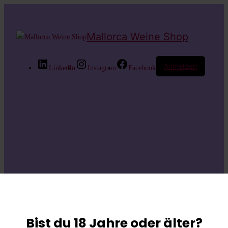
Mallorca Weine Shop
Anmelden
LinkedIn
Instagram
Facebook
Entschuldige bitte
die
Bist du 18 Jahre oder älter?