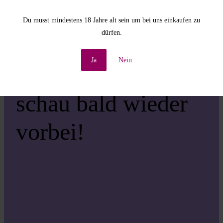
Unannehmlichkeiten!
Du musst mindestens 18 Jahre alt sein um bei uns einkaufen zu
dürfen.
Wir arbeiten an einer
Ja
Nein
großartigen Sache –
schau bald wieder
vorbei!