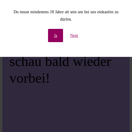
Unannehmlichkeiten!
Du musst mindestens 18 Jahre alt sein um bei uns einkaufen zu
dürfen.
Wir arbeiten an einer
Ja
Nein
großartigen Sache –
schau bald wieder
vorbei!