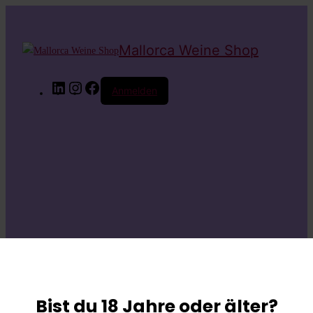
Mallorca Weine Shop
LinkedIn
Instagram
Facebook
Anmelden
Entschuldige bitte
die
Bist du 18 Jahre oder älter?