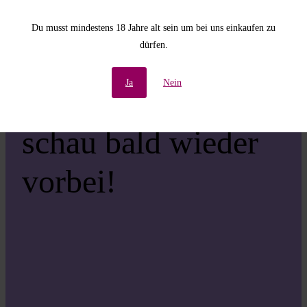
Unannehmlichkeiten!
Du musst mindestens 18 Jahre alt sein um bei uns einkaufen zu
dürfen.
Wir arbeiten an einer
Ja
Nein
großartigen Sache –
schau bald wieder
vorbei!