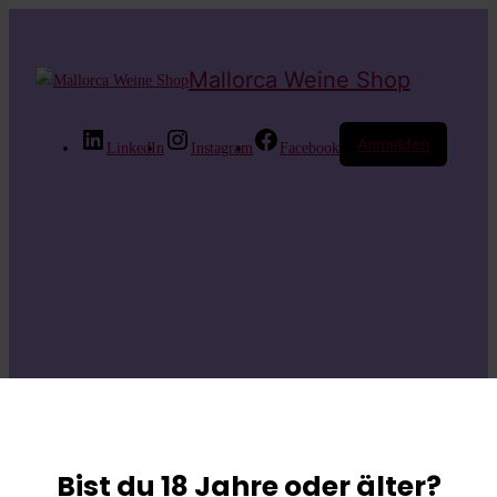
Mallorca Weine Shop
Anmelden
LinkedIn
Instagram
Facebook
Entschuldige bitte
die
Bist du 18 Jahre oder älter?