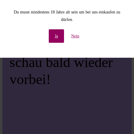
Unannehmlichkeiten!
Du musst mindestens 18 Jahre alt sein um bei uns einkaufen zu
dürfen.
Wir arbeiten an einer
Ja
Nein
großartigen Sache –
schau bald wieder
vorbei!