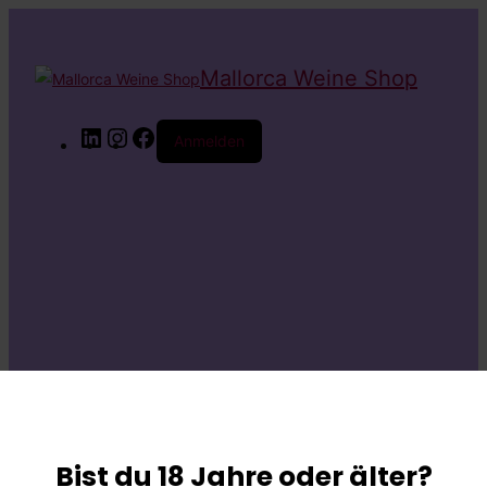
Mallorca Weine Shop
LinkedIn
Instagram
Facebook
Anmelden
Entschuldige bitte
die
Bist du 18 Jahre oder älter?