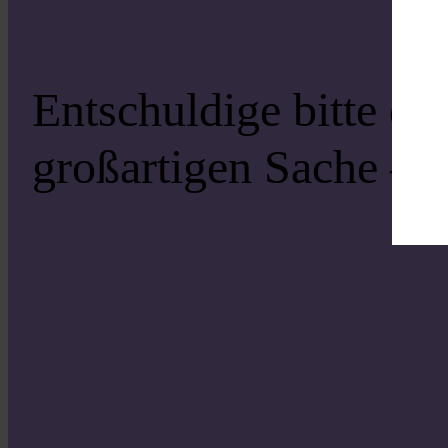
Entschuldige bitte di
großartigen Sache – s