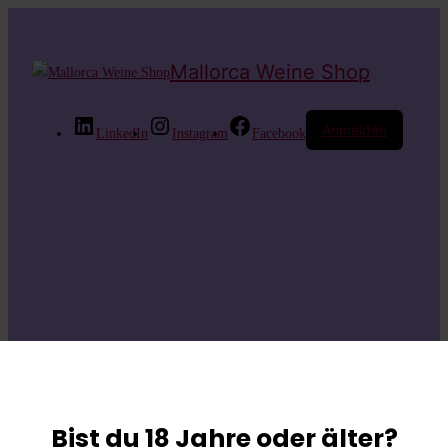
Mallorca Weine Shop
Anmelden
LinkedIn
Instagram
Facebook
Entschuldige bitte
die
Bist du 18 Jahre oder älter?