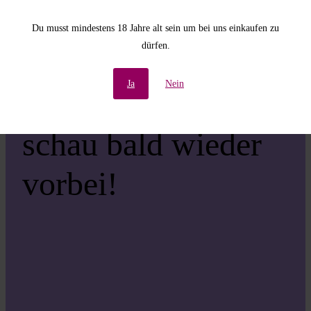
Unannehmlichkeiten!
Du musst mindestens 18 Jahre alt sein um bei uns einkaufen zu
dürfen.
Wir arbeiten an einer
Ja
Nein
großartigen Sache –
schau bald wieder
vorbei!