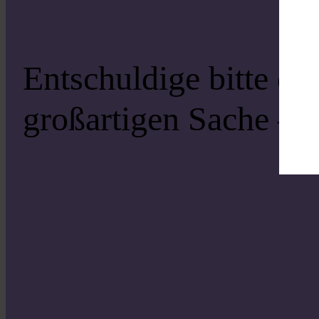
Entschuldige bitte di
großartigen Sache – s