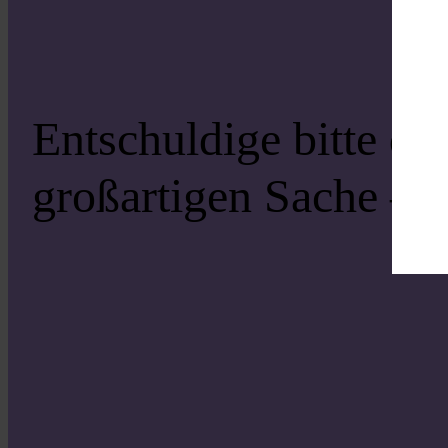
Entschuldige bitte di
großartigen Sache – s