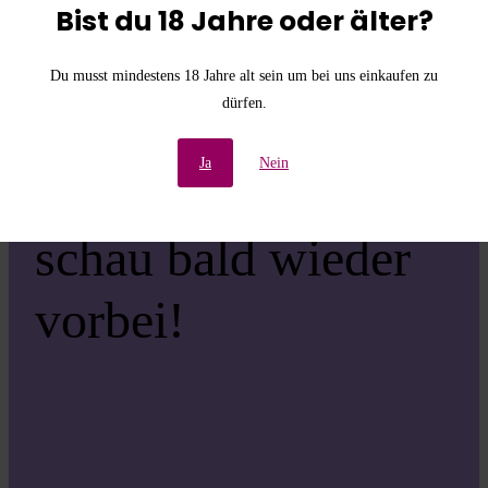
die
Bist du 18 Jahre oder älter?
Unannehmlichkeiten!
Du musst mindestens 18 Jahre alt sein um bei uns einkaufen zu
dürfen.
Wir arbeiten an einer
Ja
Nein
großartigen Sache –
schau bald wieder
vorbei!