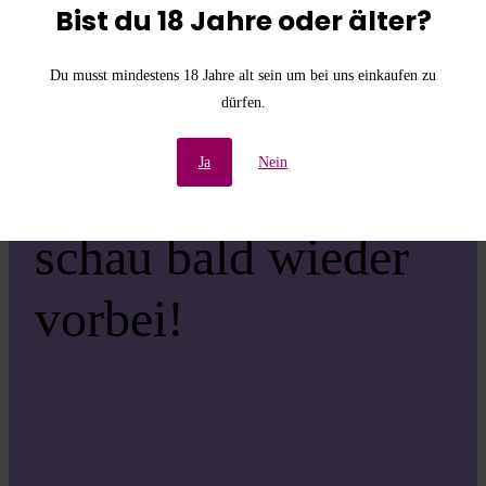
die
Bist du 18 Jahre oder älter?
Unannehmlichkeiten!
Du musst mindestens 18 Jahre alt sein um bei uns einkaufen zu
dürfen.
Wir arbeiten an einer
Ja
Nein
großartigen Sache –
schau bald wieder
vorbei!