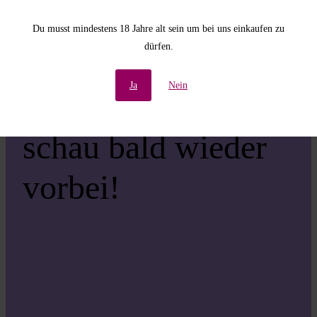
Unannehmlichkeiten!
Du musst mindestens 18 Jahre alt sein um bei uns einkaufen zu
dürfen.
Wir arbeiten an einer
Ja
Nein
großartigen Sache –
schau bald wieder
vorbei!