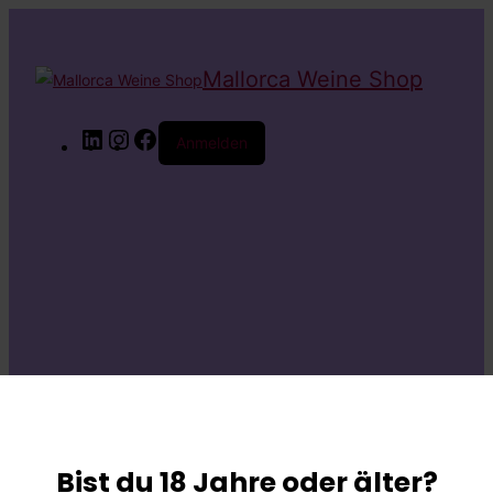
Mallorca Weine Shop
LinkedIn
Instagram
Facebook
Anmelden
Entschuldige bitte
die
Bist du 18 Jahre oder älter?